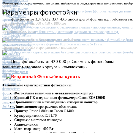
Фотостойка
Фотооткрытки с возможностью смены шаблонов и редактирования полученного изобр
Параметры фотостойки
Фото на документы - все виды документального фото (фото на паспорт ,на визы ,п
фото форматов 3х4, 9X12, 3X4, 4X6, любой другой фортмат под требования зак
Размеры фотостойки: 600 х 450 х 1800 мм
Софт фото кабины совместим с различными типами купюроприемников, монето
Вес фотостойки: 50 кг
принимать оплату банкнотами, жетонами, картами со штрихкодом и т.д.
Фотостойка может быть брендирована в любой цвет
Работа с несколькими принтерами - это возможность печатать в фотокабине фото
глянцевой фотобумаге формата 10х15 см и полосок 5х15 см.
Применима на любых мероприятиях и площадках.
Качественный сервис не мыслим без функции онлайн контроля состояния фотобу
Цена
фотокабины от 420 000 р. Стоимость фотокабины
зависит от материала корпуса и комплектации
Технические характеристики фотокабины:
Фотокабина
выполнена в
металлическом
корпусе
Мощный
ПК и
зеркальная фотокамера
Canon
EOS1200D
Промышленный
антивандальный сенсорный
монитор
Лицензионное
программное обеспечение
Принтер
Epson L800 или Canon G1400
Купюроприемник
ICT L70
Сиденье
с винтовым приводом
Аудиоколонки
Макс. потр. мощн.
400 Вт