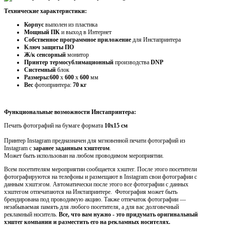
Технические характеристики:
Корпус
выполен из пластика
Мощный ПК
и выход в Интернет
Собственное программное приложение
для Инстапринтера
Ключ защиты ПО
Ж/к сенсорный
монитор
Принтер термосублимационный
производства
DNP
Системный
блок
Размеры:600
х
600
х
600
мм
Вес
фотопринтера:
70 кг
Функциональные возможности Инстапринтера:
Печать фотографий на бумаге формата
10х15 см
Принтер Instagram предназначен для мгновенной печати фотографий из
Instagram с
заранее заданным хэштегом
.
Может быть использован на любом проводимом мероприятии.
Всем посетителям мероприятии сообщается хэштег. После этого посетители
фотографируются на телефоны и размещают в
I
nstagram свои фотографии с
данным хэштэгом. Автоматически после этого все фотографии с данных
хэштегом отпечатаются на Инстапринтере. Фотография может быть
брендирована под проводимую акцию. Также отпечаток фотографии —
незабываемая память для любого посетителя, а для вас долговечный
рекламный носитель.
Все, что вам нужно - это придумать
оригинальный
хэштег компании
и разместить его на рекламных носителях.