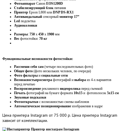
Фотоаппарат
Canon
EOS1200D
Стабилизирующий
блок
питания
Принтер
Epson L800 или
DNP DS-RX1
Антивандальный
сенсорный
монитор 17”
Led
подсветка
Аудиоколонки
Размеры
:
750
х
450
х
1900
мм
Вес
фотостойки:
70 кг
Функциональные возможности фотостойки:
Рассмеши себя сам
(четыре последовательных фото)
Общее фото
(фото нескольких человек, по очереди)
Фото фильтры
и
социальные сети
Возможность
просмотра
фотографий и
выбора
из 4-х вариантов
перед печатью
Воспроизведение
рекламного
видеоролика
перед съемкой
Печать
фотографий на бумаге формата
10х15
и фотополосок
5х15 см
Звуковые подсказки
Фотооткрытки
с возможностью смены шаблонов
Автоматическое позиционирование
изображения в кадре
Цена
принтера Instagram от 75 000 р. Цена принтера Instagram
зависит от комплектации.