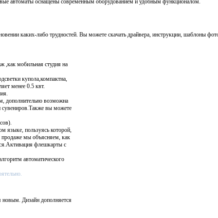
говые автоматы оснащены современным оборудованием и удобным функционалом.
вении каких-либо трудностей. Вы можете скачать драйвера, инструкции, шаблоны фот
ж ,как мобильная студия на
одсветки купола,компактна,
яет менее 0.5 квт.
ия.
м, дополнительно возможна
и сувениров.Также вы можете
сов).
ом языке, пользуясь которой,
и продаже мы объясняем, как
ься.Активация флешкарты с
алгоритм автоматического
оятельно.
я новым. Дизайн дополняется