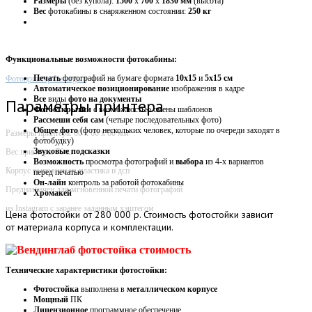
Размеры
(без купола):
1500
х
700
х
1830 мм
(высота)
Вес
фотокабины в снаряженном состоянии:
250 кг
Функциональные возможности фотокабины:
Печать
фотографий на бумаге формата
10х15
и
5х15 см
Фотопринтер Instargam
Автоматическое
позиционирование
изображения в кадре
Все
виды
фото на документы
Параметры принтера
Фотооткрытки
с возможностью смены шаблонов
Рассмеши себя сам
(четыре последовательных фото)
Общее фото
(фото нескольких человек, которые по очереди заходят в
Размеры принтера: 60 х 60 х 60 мм
фотобудку)
Звуковые
подсказки
Вес принтера: 70 кг
Возможность
просмотра фотографий и
выбора
из 4-х вариантов
Корпус выполнен из пластика и дсп
перед печатью
Он-лайн
контроль за работой фотокабины
Предназначен для мгновенной печати фотографий
Хромакей
из Instagram с заранее заданным хэштегом
Цена
фотостойки от 280 000 р. Стоимость фотостойки зависит
от материала корпуса и комплектации.
Технические характеристики фотостойки:
Фотостойка
выполнена в
металлическом корпусе
Мощный
ПК
Лицензионное
программное обеспечение