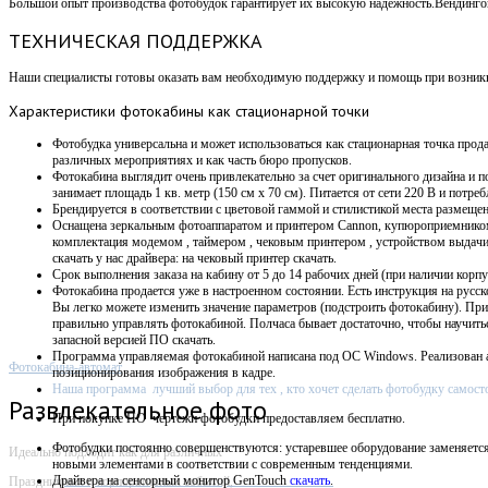
Большой опыт производства фотобудок гарантирует их высокую надежность.Вендин
ТЕХНИЧЕСКАЯ ПОДДЕРЖКА
Наши специалисты готовы оказать вам необходимую поддержку и помощь при возникно
Характеристики
фотокабины как стационарной точки
Фотобудка универсальна и может использоваться как стационарная точка прода
различных мероприятиях и как часть бюро пропусков.
Фотокабина выглядит очень привлекательно за счет оригинального дизайна и п
занимает площадь 1 кв. метр (150 см х 70 см).
Питается от сети 220 В и потребл
Брендируется в соответствии с цветовой гаммой и стилистикой места размещен
Оснащена зеркальным фотоаппаратом и принтером Cannon, купюроприемнико
комплектация модемом , таймером , чековым принтером , устройством выдач
скачать у нас драйвера: на чековый принтер скачать.
Срок выполнения заказа на кабину от 5 до 14 рабочих дней (при наличии корпу
Фотокабина продается уже в настроенном состоянии. Есть инструкция на русск
Вы легко можете изменить значение параметров (подстроить фотокабину). Пр
правильно управлять фотокабиной. Полчаса бывает достаточно, чтобы научит
запасной версией ПО скачать.
Программа управляемая фотокабиной написана под OC Windows. Р
еализован 
Фотокабина-автомат
позиционирования изображения в кадре.
Наша программа лучший выбор для тех , кто хочет сделать фотобудку самост
Развлекательное фото
При покупке ПО
чертежи фотобудки предоставляем бесплатно.
Фотобудки постоянно совершенствуются: устаревшее оборудование заменяетс
Идеально подходит как для различных
новыми элементами в соответствии с современным тенденциями.
Драйвера на сенсорный монитор GenTouch
скачать
.
Праздничных и корпоративных событий,