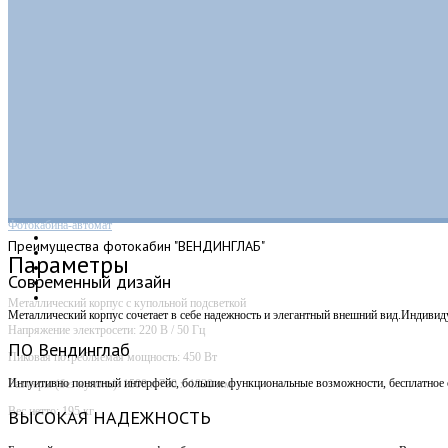
Фотокабина-автомат
Преимущества
фотокабин "ВЕНДИНГЛАБ"
Параметры
Современный дизайн
Металлический корпус с купольной подсветкой
Металлический корпус сочетает в себе надежность и элегантный внешний вид.Индивид
Напряжение электросети: 220 В / 50 Гц
ПО Вендинглаб
Пиковая потребляемая мощность: 450 Вт
Интуитивно понятный интерфейс, большие функциональные возможности, бесплатное о
Размеры (без купола): 1500 х 700 х 1830 мм
Вес нетто: 195 кг
ВЫСОКАЯ НАДЕЖНОСТЬ