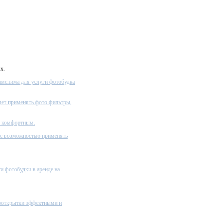
х.
заменима для услуги фотобудка
яет применять фото фильтры,
и комфортным.
 с возможностью применять
и фотобудки в аренде на
тооткрытки эффектными и