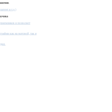
ажения.
атент и т.д.)
азчика
приемников и позволяет
графии как на матовой, так и
дки.