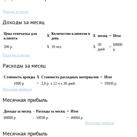
Доходы за месяц
Доходы за месяц
Цена отпечатка для
Количество клиентов в
X
X
месяц
=
Итог
клиента
день
30
60000
200 р.
X
10 чел.
X
=
дней
р.
Расходы за месяц
Расходы за месяц
Стоимость аренды
X
Стоимость расходных материалов
=
Итог
1000 р.
+
2,6 р. х 12 ч х 30 дней
=
10936 р.
Месячная прибыль
Месячная прибыль
Доходы за месяц
-
Расходы за месяц
=
Итог
60000 р.
-
10936 р.
=
49064 р.
Месячная прибыль
Месячная прибыль