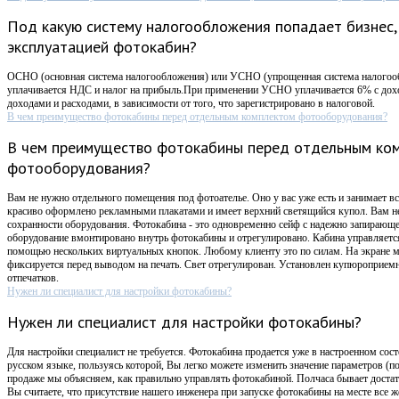
Под какую систему налогообложения попадает бизнес,
эксплуатацией фотокабин?
ОСНО (основная система налогообложения) или УСНО (упрощенная система налого
уплачивается НДС и налог на прибыль.При применении УСНО уплачивается 6% с дох
доходами и расходами, в зависимости от того, что зарегистрировано в налоговой.
В чем преимущество фотокабины перед отдельным комплектом фотооборудования?
В чем преимущество фотокабины перед отдельным ко
фотооборудования?
Вам не нужно отдельного помещения под фотоателье. Оно у вас уже есть и занимает вс
красиво оформлено рекламными плакатами и имеет верхний светящийся купол. Вам не
сохранности оборудования. Фотокабина - это одновременно сейф с надежно запирающ
оборудование вмонтировано внутрь фотокабины и отрегулировано. Кабина управляется
помощью нескольких виртуальных кнопок. Любому клиенту это по силам. На экране 
фиксируется перед выводом на печать. Свет отрегулирован. Установлен купюроприемни
отпечатков.
Нужен ли специалист для настройки фотокабины?
Нужен ли специалист для настройки фотокабины?
Для настройки специалист не требуется. Фотокабина продается уже в настроенном сост
русском языке, пользуясь которой, Вы легко можете изменить значение параметров (п
продаже мы объясняем, как правильно управлять фотокабиной. Полчаса бывает достат
Вы считаете, что присутствие нашего инженера при запуске фотокабины на месте все 