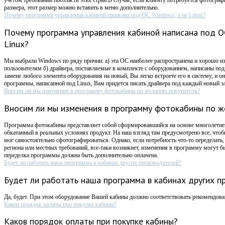
размера, этот размер можно вставить в меню дополнительно.
Почему программа управления кабиной написана под ОС Windows, а не Linux?
Почему программа управления кабиной написана под О
Linux?
Мы выбрали Windows по ряду причин: а) эта ОС наиболее распространена и хорошо 
пользователям б) драйвера, поставляемые в комплекте с оборудованием, написаны по
замене любого элемента оборудования на новый, Вы легко встроете его в систему, и он
программы, написанной под Linux, Вам придется писать драйвера под каждый новый э
Вносим ли мы изменения в программу фотокабины по желанию покупателя?
Вносим ли мы изменения в программу фотокабины по ж
Программа фотокабины представляет собой сформировавшийся на основе многолетнег
обкатанный в реальных условиях продукт. На наш взгляд там предусмотрено все, чтоб
мог самостоятельно сфотографироваться. Однако, если потребность что-то переделать
региона или местных требований, все-таки возникнет, изменения в программу могут бы
переделка программы должна быть дополнительно оплачена.
Будет ли работать наша программа в кабинах других производителей?
Будет ли работать наша программа в кабинах других п
Да, будет. При этом оборудование Вашей кабины должно соответствовать рекомендов
Каков порядок оплаты при покупке кабины?
Каков порядок оплаты при покупке кабины?