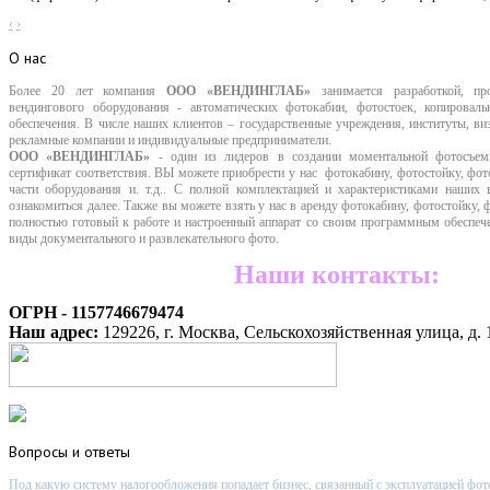
‹
›
О
нас
Более 20 лет компания
ООО «ВЕНДИНГЛАБ»
занимается разработкой, пр
вендингового оборудования - автоматических фотокабин, фотостоек, копировал
обеспечения. В числе наших клиентов – государственные учреждения, институты, 
рекламные компании
и индивидуальные предприниматели.
ООО «ВЕНДИНГЛАБ»
- один из лидеров в создании моментальной фотосъе
сертификат соответствия. ВЫ можете приобрести у нас фотокабину, фотостойку, фот
части оборудования и. т.д.. С полной комплектацией и характеристиками наших
ознакомиться далее. Также вы можете взять у нас в аренду фотокабину, фотостойку,
полностью готовый к работе и настроенный аппарат со своим программным обеспече
виды документального и развлекательного фото.
Наши контакты:
ОГРН - 1157746679474
Наш адрес:
129226, г. Москва, Сельскохозяйственная улица, д. 
Вопросы
и ответы
Под какую систему налогообложения попадает бизнес, связанный с эксплуатацией фот