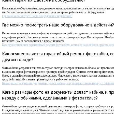
На все новое оборудование, продаваемое нами, предоставляется гарантия сроком на оди
мы бесплатно меняем вышедшие из строя во время работы части оборудования.
Где можно посмотреть наше оборудование в действии?
Где можно посмотреть наше оборудование в действии?
Вы можете приехать к нам в офис, посмотреть как работает демонстрационная кабина 
виды фотографий. Наш консультант ответит на все интересующие Вас вопросы. Необх
позвонить нам и договориться о времени визита.
Как осуществляется гарантийный ремонт фотокабин, если они находятся в другом гор
Как осуществляется гарантийный ремонт фотокабин, ес
другом городе?
Фотокабины устроены так, что в случае выхода из строя какого-то блока, он просто за
выхода из строя фотокамеры или принтера крайне редки. Однако, если это происходи
блок, а старый сломанный отсылается нам. Чаще всего перегорают лампы освещения,
срок действия. Их замена производится в рабочем порядке.
Какие размеры фото на документы делает кабина, и принимают ли их наряду с обычны
Какие размеры фото на документы делает кабина, и пр
наряду с обычными, сделанными в фотоателье?
Фотокабина делает подавляющее большинство размеров фото, которые требуются в ро
Есть даже отдельный раздел "Фото на визы", где запрограммированны размеры фотогр
учетом требований посольств этих стран.В случае, если клиенту потребуется фотограф