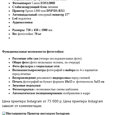
Фотоаппарат
Canon
EOS1200D
Стабилизирующий
блок
питания
Принтер
Epson L800 или
DNP DS-RX1
Антивандальный
сенсорный
монитор 17”
Led
подсветка
Аудиоколонки
Размеры
:
750
х
450
х
1900
мм
Вес
фотостойки:
70 кг
Функциональные возможности фотостойки:
Рассмеши себя сам
(четыре последовательных фото)
Общее фото
(фото нескольких человек, по очереди)
Фото фильтры
и
социальные сети
Возможность
просмотра
фотографий и
выбора
из 4-х вариантов
перед печатью
Воспроизведение
рекламного
видеоролика
перед съемкой
Печать
фотографий на бумаге формата
10х15
и фотополосок
5х15 см
Звуковые подсказки
Фотооткрытки
с возможностью смены шаблонов
Автоматическое позиционирование
изображения в кадре
Цена
принтера Instagram от 75 000 р. Цена принтера Instagram
зависит от комплектации.