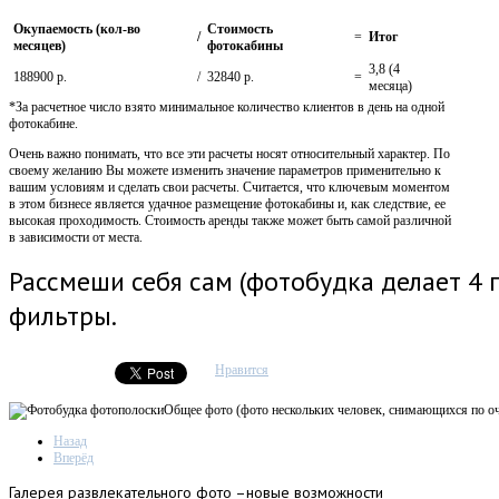
Окупаемость (кол-во
Стоимость
/
=
Итог
месяцев)
фотокабины
3,8 (4
188900 р.
/
32840 р.
=
месяца)
*За расчетное число взято минимальное количество клиентов в день на одной
фотокабине.
Очень важно понимать, что все эти расчеты носят относительный характер. По
своему желанию Вы можете изменить значение параметров применительно к
вашим условиям и сделать свои расчеты. Считается, что ключевым моментом
в этом бизнесе является удачное размещение фотокабины и, как следствие, ее
высокая проходимость. Стоимость аренды также может быть самой различной
в зависимости от места.
Рассмеши себя сам (фотобудка делает 4
фильтры.
Нравится
Общее фото (фото нескольких человек, снимающихся по о
Назад
Вперёд
Галерея
развлекательного фото –новые возможности