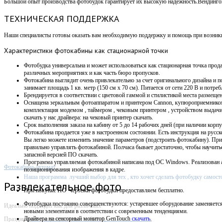
Большой опыт производства фотобудок гарантирует их высокую надежность.Вендин
ТЕХНИЧЕСКАЯ ПОДДЕРЖКА
Наши специалисты готовы оказать вам необходимую поддержку и помощь при возникно
Характеристики
фотокабины как стационарной точки
Фотобудка универсальна и может использоваться как стационарная точка прода
различных мероприятиях и как часть бюро пропусков.
Фотокабина выглядит очень привлекательно за счет оригинального дизайна и п
занимает площадь 1 кв. метр (150 см х 70 см).
Питается от сети 220 В и потребл
Брендируется в соответствии с цветовой гаммой и стилистикой места размещен
Оснащена зеркальным фотоаппаратом и принтером Cannon, купюроприемнико
комплектация модемом , таймером , чековым принтером , устройством выдач
скачать у нас драйвера: на чековый принтер скачать.
Срок выполнения заказа на кабину от 5 до 14 рабочих дней (при наличии корпу
Фотокабина продается уже в настроенном состоянии. Есть инструкция на русск
Вы легко можете изменить значение параметров (подстроить фотокабину). Пр
правильно управлять фотокабиной. Полчаса бывает достаточно, чтобы научит
запасной версией ПО скачать.
Программа управляемая фотокабиной написана под OC Windows. Р
еализован 
Фотокабина-автомат
позиционирования изображения в кадре.
Наша программа лучший выбор для тех , кто хочет сделать фотобудку самост
Развлекательное фото
При покупке ПО
чертежи фотобудки предоставляем бесплатно.
Фотобудки постоянно совершенствуются: устаревшее оборудование заменяетс
Идеально подходит как для различных
новыми элементами в соответствии с современным тенденциями.
Драйвера на сенсорный монитор GenTouch
скачать
.
Праздничных и корпоративных событий,