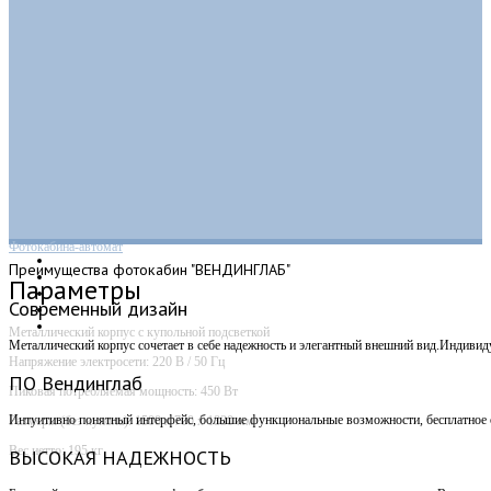
Фотокабина-автомат
Преимущества
фотокабин "ВЕНДИНГЛАБ"
Параметры
Современный дизайн
Металлический корпус с купольной подсветкой
Металлический корпус сочетает в себе надежность и элегантный внешний вид.Индивид
Напряжение электросети: 220 В / 50 Гц
ПО Вендинглаб
Пиковая потребляемая мощность: 450 Вт
Интуитивно понятный интерфейс, большие функциональные возможности, бесплатное о
Размеры (без купола): 1500 х 700 х 1830 мм
Вес нетто: 195 кг
ВЫСОКАЯ НАДЕЖНОСТЬ