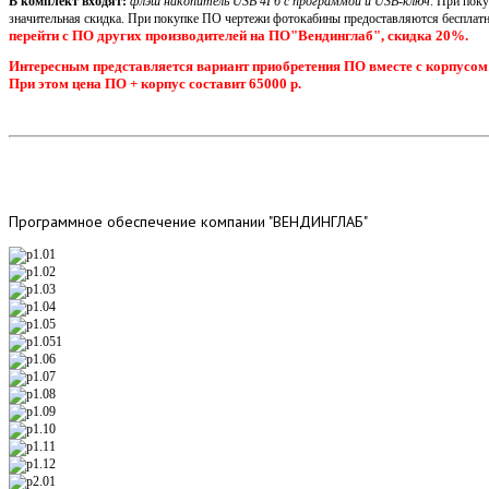
В комплект входят:
флэш накопитель USB 4Гб с программой и USB-ключ
. При пок
значительная скидка. При покупке ПО чертежи фотокабины предоставляются бесплатн
перейти с ПО других производителей на ПО"Вендинглаб", скидка 20%.
Интересным представляется вариант приобретения ПО вместе с корпусом
При этом цена ПО + корпус составит 65000 р.
Программное
обеспечение компании "ВЕНДИНГЛАБ"