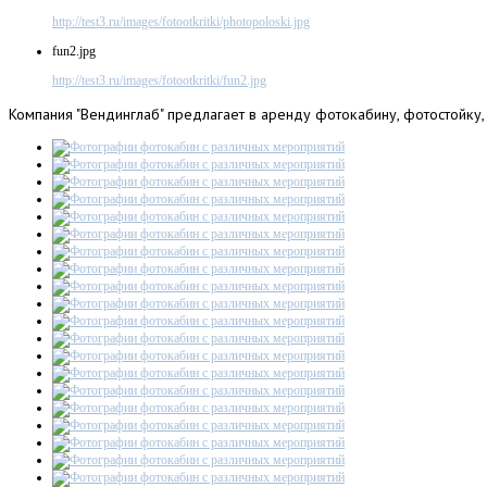
http://test3.ru/images/fotootkritki/photopoloski.jpg
fun2.jpg
http://test3.ru/images/fotootkritki/fun2.jpg
Компания
"Вендинглаб" предлагает в аренду фотокабину, фотостойку,