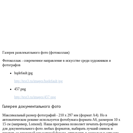
Галерея развлекатльного фото (фотоколлаж)
Фотоколлаж - современное направление в искусстве среди художников и
фотографов
hqdefault.jpg
http://test3.ru/images/hqdefault.jpg
457.png
http://test3.ru/images/457.png
Галерея
документального фото
Максимальный размер фотографий - 210 х 297 мм (формат А4). Но в
автоматическом режиме используется фотобумага формата А6, размером 10 х
15 см (например, Lomond). Наша программа позволяет печатать фотографии
для документального фото любых форматов, выбирать лучший снимок и
печатать на глянцевой или матовой бумаге, отправлять в социальные сети или