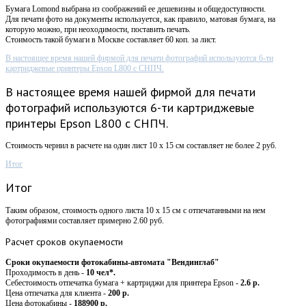
Бумага Lomond выбрана из соображений ее дешевизны и общедоступности.
Для печати фото на документы используется, как правило, матовая бумага, на
которую можно, при неоходимости, поставить печать.
Стоимость такой бумаги в Москве составляет 60 коп. за лист.
В настоящее время нашей фирмой для печати фотографий используются 6-ти
картриджевые принтеры Epson L800 с СНПЧ.
В настоящее время нашей фирмой для печати
фотографий используются 6-ти картриджевые
принтеры Epson L800 с СНПЧ.
Стоимость чернил в расчете на один лист 10 х 15 см составляет не более 2 руб.
Итог
Итог
Таким образом, стоимость одного листа 10 х 15 см с отпечатанными на нем
фотографиями составляет примерно 2.60 руб.
Расчет
сроков окупаемости
Сроки окупаемости фотокабины-автомата "Вендинглаб"
Проходимость в день -
10 чел*.
Себестоимость отпечатка бумага + картриджи для принтера Epson -
2.6 р.
Цена отпечатка для клиента -
200 р.
Цена фотокабины -
188900 р.