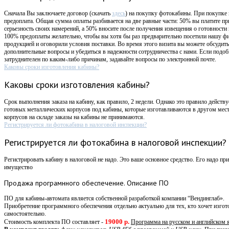
Сначала Вы заключаете договор (скачать
здесь
) на покупку фотокабины. При покупке
предоплата. Общая сумма оплаты разбивается на две равные части: 50% вы платите пр
серьезность своих намерений, а 50% вносите после получения извещения о готовности
100% предоплаты желательно, чтобы вы хотя бы раз предварительно посетили нашу ф
продукцией и оговорили условия поставки. Во время этого визита вы можете обсудит
дополнительные вопросы и убедиться в надежности сотрудничества с нами. Если подоб
затруднителен по каким-либо причинам, задавайте вопросы по электронной почте.
Каковы сроки изготовления кабины?
Каковы сроки изготовления кабины?
Срок выполнения заказа на кабину, как правило, 2 недели. Однако это правило действ
готовых металлических корпусов под кабины, которые изготавливаются в другом мес
корпусов на складе заказы на кабины не принимаются.
Регистрируется ли фотокабина в налоговой инспекции?
Регистрируется ли фотокабина в налоговой инспекции?
Регистрировать кабину в налоговой не надо. Это ваше основное средство. Его надо прин
имущество
Продажа
програмнного обеспечение. Описание ПО
ПО для кабины-автомата является собственной разработкой компании “Вендинглаб».
Приобретение программного обеспечения отдельно актуально для тех, кто хочет изго
самостоятельно.
19000 р.
Стоимость комплекта ПО составляет -
Программа на русском и английском 