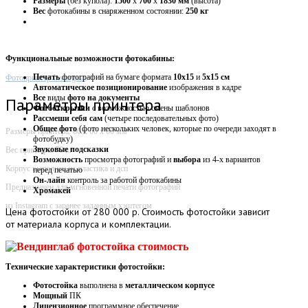
Размеры
(без купола):
1500
х
700
х
1830 мм
(высота)
Вес
фотокабины в снаряженном состоянии:
250 кг
Функциональные возможности фотокабины:
Печать
фотографий на бумаге формата
10х15
и
5х15 см
Фотопринтер Instargam
Автоматическое
позиционирование
изображения в кадре
Все
виды
фото на документы
Параметры принтера
Фотооткрытки
с возможностью смены шаблонов
Рассмеши себя сам
(четыре последовательных фото)
Общее фото
(фото нескольких человек, которые по очереди заходят в
Размеры принтера: 60 х 60 х 60 мм
фотобудку)
Звуковые
подсказки
Вес принтера: 70 кг
Возможность
просмотра фотографий и
выбора
из 4-х вариантов
Корпус выполнен из пластика и дсп
перед печатью
Он-лайн
контроль за работой фотокабины
Предназначен для мгновенной печати фотографий
Хромакей
из Instagram с заранее заданным хэштегом
Цена
фотостойки от 280 000 р. Стоимость фотостойки зависит
от материала корпуса и комплектации.
Технические характеристики фотостойки:
Фотостойка
выполнена в
металлическом корпусе
Мощный
ПК
Лицензионное
программное обеспечение