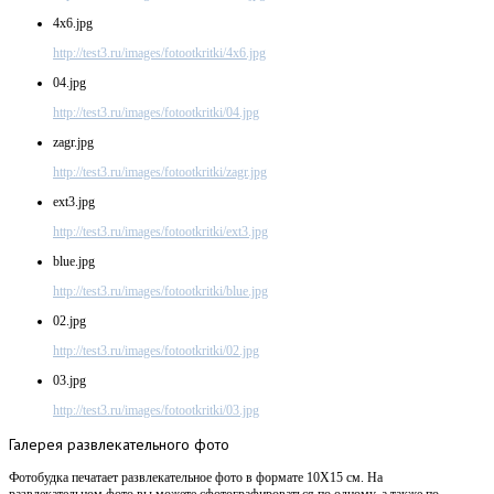
4x6.jpg
http://test3.ru/images/fotootkritki/4x6.jpg
04.jpg
http://test3.ru/images/fotootkritki/04.jpg
zagr.jpg
http://test3.ru/images/fotootkritki/zagr.jpg
ext3.jpg
http://test3.ru/images/fotootkritki/ext3.jpg
blue.jpg
http://test3.ru/images/fotootkritki/blue.jpg
02.jpg
http://test3.ru/images/fotootkritki/02.jpg
03.jpg
http://test3.ru/images/fotootkritki/03.jpg
Галерея
развлекательного фото
Фотобудка печатает развлекательное фото в формате 10X15 см. На
развлекательном фото вы можете сфотографироваться по одному, а также по