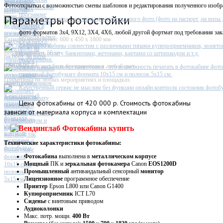
Фотостойка
Фотооткрытки с возможностью смены шаблонов и редактирования полученного изобр
Параметры фотостойки
Фото на документы - все виды документального фото (фото на паспорт ,на визы ,п
фото форматов 3х4, 9X12, 3X4, 4X6, любой другой фортмат под требования зак
Размеры фотостойки: 600 х 450 х 1800 мм
Софт фото кабины совместим с различными типами купюроприемников, монето
Вес фотостойки: 50 кг
принимать оплату банкнотами, жетонами, картами со штрихкодом и т.д.
Фотостойка может быть брендирована в любой цвет
Работа с несколькими принтерами - это возможность печатать в фотокабине фото
глянцевой фотобумаге формата 10х15 см и полосок 5х15 см.
Применима на любых мероприятиях и площадках.
Качественный сервис не мыслим без функции онлайн контроля состояния фотобу
Цена
фотокабины от 420 000 р. Стоимость фотокабины
зависит от материала корпуса и комплектации
Технические характеристики фотокабины:
Фотокабина
выполнена в
металлическом
корпусе
Мощный
ПК и
зеркальная фотокамера
Canon
EOS1200D
Промышленный
антивандальный сенсорный
монитор
Лицензионное
программное обеспечение
Принтер
Epson L800 или Canon G1400
Купюроприемник
ICT L70
Сиденье
с винтовым приводом
Аудиоколонки
Макс. потр. мощн.
400 Вт