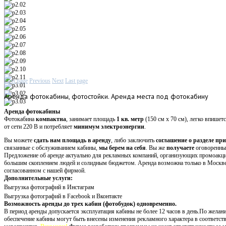
First page
Previous
Next
Last page
Аренда
фотокабины, фотостойки. Аренда места под фотокабину
Аренда фотокабины
Фотокабина
компактна
, занимает площадь
1 кв. метр
(150 см х 70 см), легко впишет
от сети 220 В и потребляет
минимум электроэнергии
.
Вы можете
сдать нам площадь в аренду
, либо заключить
соглашение о разделе пр
связанные с обслуживанием кабины,
мы берем на себя
. Вы же
получаете
оговоренн
Предложение об аренде актуально для рекламных компаний, организующих промоакци
большим скоплением людей и солидным бюджетом. Аренда возможна только в Москве и
согласованном с нашей фирмой.
Дополнительные услуги:
Выгрузка фотографий в Инстаграм
Выгрузка фотографий в Facebook и Вконтакте
Возможность аренды до трех кабин (фотобудок) одновременно.
В период аренды допускается эксплуатация кабины не более 12 часов в день.По жела
обеспечение кабины могут быть внесены изменения рекламного характера в соответс