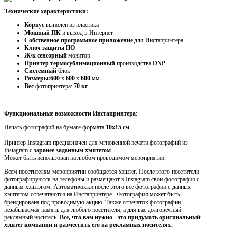
Технические характеристики:
Корпус
выполен из пластика
Мощный ПК
и выход в Интернет
Собственное программное приложение
для Инстапринтера
Ключ защиты ПО
Ж/к сенсорный
монитор
Принтер термосублимационный
производства
DNP
Системный
блок
Размеры:600
х
600
х
600
мм
Вес
фотопринтера:
70 кг
Функциональные возможности Инстапринтера:
Печать фотографий на бумаге формата
10х15 см
Принтер Instagram предназначен для мгновенной печати фотографий из
Instagram с
заранее заданным хэштегом
.
Может быть использован на любом проводимом мероприятии.
Всем посетителям мероприятии сообщается хэштег. После этого посетители
фотографируются на телефоны и размещают в
I
nstagram свои фотографии с
данным хэштэгом. Автоматически после этого все фотографии с данных
хэштегом отпечатаются на Инстапринтере. Фотография может быть
брендирована под проводимую акцию. Также отпечаток фотографии —
незабываемая память для любого посетителя, а для вас долговечный
рекламный носитель.
Все, что вам нужно - это придумать
оригинальный
хэштег компании
и разместить его на рекламных носителях.