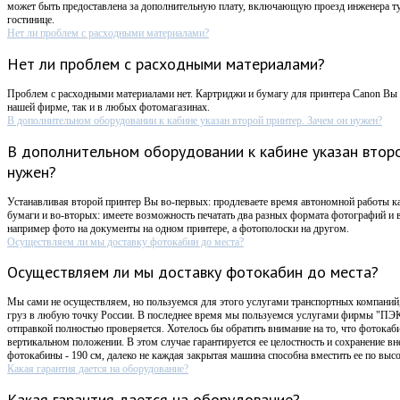
может быть предоставлена за дополнительную плату, включающую проезд инженера ту
гостинице.
Нет ли проблем с расходными материалами?
Нет ли проблем с расходными материалами?
Проблем с расходными материалами нет. Картриджи и бумагу для принтера Canon Вы 
нашей фирме, так и в любых фотомагазинах.
В дополнительном оборудовании к кабине указан второй принтер. Зачем он нужен?
В дополнительном оборудовании к кабине указан второ
нужен?
Устанавливая второй принтер Вы во-первых: продлеваете время автономной работы к
бумаги и во-вторых: имеете возможность печатать два разных формата фотографий и в
например фото на документы на одном принтере, а фотополоски на другом.
Осуществляем ли мы доставку фотокабин до места?
Осуществляем ли мы доставку фотокабин до места?
Мы сами не осуществляем, но пользуемся для этого услугами транспортных компаний,
груз в любую точку России. В последнее время мы пользуемся услугами фирмы "ПЭК
отправкой полностью проверяется. Хотелось бы обратить внимание на то, что фотокаб
вертикальном положении. В этом случае гарантируется ее целостность и сохранение в
фотокабины - 190 см, далеко не каждая закрытая машина способна вместить ее по высо
Какая гарантия дается на оборудование?
Какая гарантия дается на оборудование?