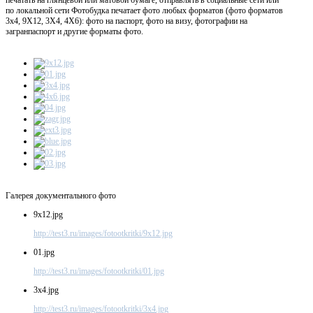
по локальной сети Фотобудка печатает фото любых форматов (фото форматов
3х4, 9X12, 3X4, 4X6): фото на паспорт, фото на визу, фотографии на
загранпаспорт и другие форматы фото.
Галерея документального фото
9x12.jpg
http://test3.ru/images/fotootkritki/9x12.jpg
01.jpg
http://test3.ru/images/fotootkritki/01.jpg
3x4.jpg
http://test3.ru/images/fotootkritki/3x4.jpg