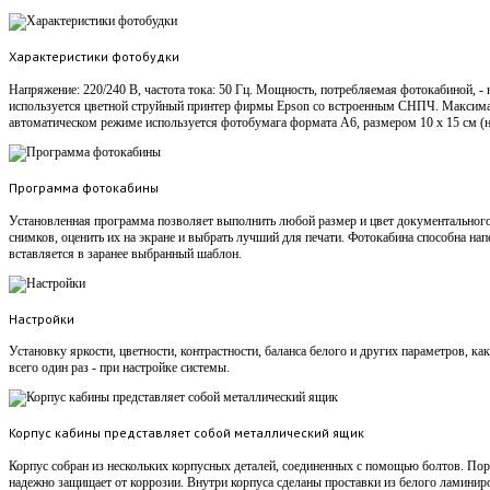
Характеристики фотобудки
Напряжение: 220/240 В, частота тока: 50 Гц. Мощность, потребляемая фотокабиной, - 
используется цветной струйный принтер фирмы Epson со встроенным СНПЧ. Максимал
автоматическом режиме используется фотобумага формата А6, размером 10 х 15 см (
Программа фотокабины
Установленная программа позволяет выполнить любой размер и цвет документального
снимков, оценить их на экране и выбрать лучший для печати. Фотокабина способна на
вставляется в заранее выбранный шаблон.
Настройки
Установку яркости, цветности, контрастности, баланса белого и других параметров, ка
всего один раз - при настройке системы.
Корпус кабины представляет собой металлический ящик
Корпус собран из нескольких корпусных деталей, соединенных с помощью болтов. Пор
надежно защищает от коррозии. Внутри корпуса сделаны проставки из белого ламинир