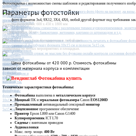
Фотостойка
Фотооткрытки с возможностью смены шаблонов и редактирования полученного изобр
Параметры фотостойки
Фото на документы - все виды документального фото (фото на паспорт ,на визы ,п
фото форматов 3х4, 9X12, 3X4, 4X6, любой другой фортмат под требования зак
Размеры фотостойки: 600 х 450 х 1800 мм
Софт фото кабины совместим с различными типами купюроприемников, монето
Вес фотостойки: 50 кг
принимать оплату банкнотами, жетонами, картами со штрихкодом и т.д.
Фотостойка может быть брендирована в любой цвет
Работа с несколькими принтерами - это возможность печатать в фотокабине фото
глянцевой фотобумаге формата 10х15 см и полосок 5х15 см.
Применима на любых мероприятиях и площадках.
Качественный сервис не мыслим без функции онлайн контроля состояния фотобу
Цена
фотокабины от 420 000 р. Стоимость фотокабины
зависит от материала корпуса и комплектации
Технические характеристики фотокабины:
Фотокабина
выполнена в
металлическом
корпусе
Мощный
ПК и
зеркальная фотокамера
Canon
EOS1200D
Промышленный
антивандальный сенсорный
монитор
Лицензионное
программное обеспечение
Принтер
Epson L800 или Canon G1400
Купюроприемник
ICT L70
Сиденье
с винтовым приводом
Аудиоколонки
Макс. потр. мощн.
400 Вт