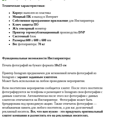
Технические характеристики:
Корпус
выполен из пластика
Мощный ПК
и выход в Интернет
Собственное программное приложение
для Инстапринтера
Ключ защиты ПО
Ж/к сенсорный
монитор
Принтер термосублимационный
производства
DNP
Системный
блок
Размеры:600
х
600
х
600
мм
Вес
фотопринтера:
70 кг
Функциональные возможности Инстапринтера:
Печать фотографий на бумаге формата
10х15 см
Принтер Instagram предназначен для мгновенной печати фотографий из
Instagram с
заранее заданным хэштегом
.
Может быть использован на любом проводимом мероприятии.
Всем посетителям мероприятии сообщается хэштег. После этого посетители
фотографируются на телефоны и размещают в
I
nstagram свои фотографии с
данным хэштэгом. Автоматически после этого все фотографии с данных
хэштегом отпечатаются на Инстапринтере. Фотография может быть
брендирована под проводимую акцию. Также отпечаток фотографии —
незабываемая память для любого посетителя, а для вас долговечный
рекламный носитель.
Все, что вам нужно - это придумать
оригинальный
хэштег компании
и разместить его на рекламных носителях.