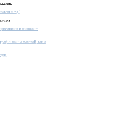
ажения.
атент и т.д.)
азчика
приемников и позволяет
графии как на матовой, так и
дки.