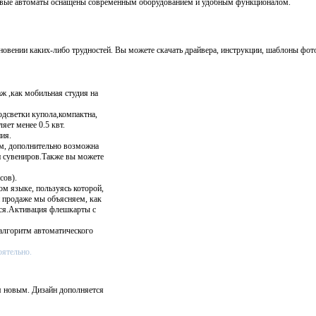
говые автоматы оснащены современным оборудованием и удобным функционалом.
вении каких-либо трудностей. Вы можете скачать драйвера, инструкции, шаблоны фот
ж ,как мобильная студия на
одсветки купола,компактна,
яет менее 0.5 квт.
ия.
м, дополнительно возможна
и сувениров.Также вы можете
сов).
ом языке, пользуясь которой,
и продаже мы объясняем, как
ься.Активация флешкарты с
алгоритм автоматического
оятельно.
я новым. Дизайн дополняется