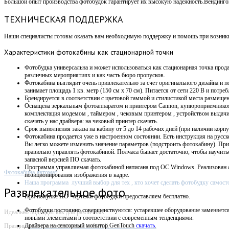
Большой опыт производства фотобудок гарантирует их высокую надежность.Вендин
ТЕХНИЧЕСКАЯ ПОДДЕРЖКА
Наши специалисты готовы оказать вам необходимую поддержку и помощь при возникно
Характеристики
фотокабины как стационарной точки
Фотобудка универсальна и может использоваться как стационарная точка прода
различных мероприятиях и как часть бюро пропусков.
Фотокабина выглядит очень привлекательно за счет оригинального дизайна и п
занимает площадь 1 кв. метр (150 см х 70 см).
Питается от сети 220 В и потребл
Брендируется в соответствии с цветовой гаммой и стилистикой места размещен
Оснащена зеркальным фотоаппаратом и принтером Cannon, купюроприемнико
комплектация модемом , таймером , чековым принтером , устройством выдач
скачать у нас драйвера: на чековый принтер скачать.
Срок выполнения заказа на кабину от 5 до 14 рабочих дней (при наличии корпу
Фотокабина продается уже в настроенном состоянии. Есть инструкция на русск
Вы легко можете изменить значение параметров (подстроить фотокабину). Пр
правильно управлять фотокабиной. Полчаса бывает достаточно, чтобы научит
запасной версией ПО скачать.
Программа управляемая фотокабиной написана под OC Windows. Р
еализован 
Фотокабина-автомат
позиционирования изображения в кадре.
Наша программа лучший выбор для тех , кто хочет сделать фотобудку самост
Развлекательное фото
При покупке ПО
чертежи фотобудки предоставляем бесплатно.
Фотобудки постоянно совершенствуются: устаревшее оборудование заменяетс
Идеально подходит как для различных
новыми элементами в соответствии с современным тенденциями.
Драйвера на сенсорный монитор GenTouch
скачать
.
Праздничных и корпоративных событий,