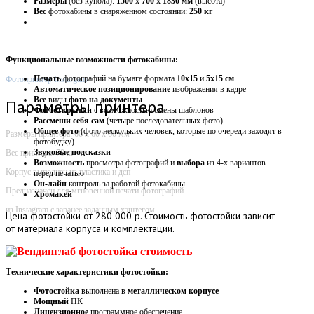
Размеры
(без купола):
1500
х
700
х
1830 мм
(высота)
Вес
фотокабины в снаряженном состоянии:
250 кг
Функциональные возможности фотокабины:
Печать
фотографий на бумаге формата
10х15
и
5х15 см
Фотопринтер Instargam
Автоматическое
позиционирование
изображения в кадре
Все
виды
фото на документы
Параметры принтера
Фотооткрытки
с возможностью смены шаблонов
Рассмеши себя сам
(четыре последовательных фото)
Общее фото
(фото нескольких человек, которые по очереди заходят в
Размеры принтера: 60 х 60 х 60 мм
фотобудку)
Звуковые
подсказки
Вес принтера: 70 кг
Возможность
просмотра фотографий и
выбора
из 4-х вариантов
Корпус выполнен из пластика и дсп
перед печатью
Он-лайн
контроль за работой фотокабины
Предназначен для мгновенной печати фотографий
Хромакей
из Instagram с заранее заданным хэштегом
Цена
фотостойки от 280 000 р. Стоимость фотостойки зависит
от материала корпуса и комплектации.
Технические характеристики фотостойки:
Фотостойка
выполнена в
металлическом корпусе
Мощный
ПК
Лицензионное
программное обеспечение