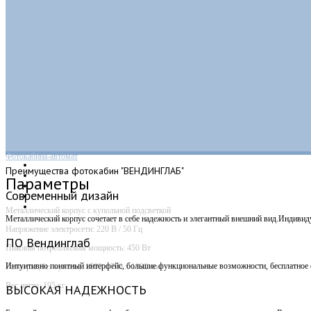
Фотокабина-автомат
Преимущества
фотокабин "ВЕНДИНГЛАБ"
Параметры
Современный дизайн
Металлический корпус с купольной подсветкой
Металлический корпус сочетает в себе надежность и элегантный внешний вид.Индивид
Напряжение электросети: 220 В / 50 Гц
ПО Вендинглаб
Пиковая потребляемая мощность: 450 Вт
Интуитивно понятный интерфейс, большие функциональные возможности, бесплатное о
Размеры (без купола): 1500 х 700 х 1830 мм
Вес нетто: 195 кг
ВЫСОКАЯ НАДЕЖНОСТЬ