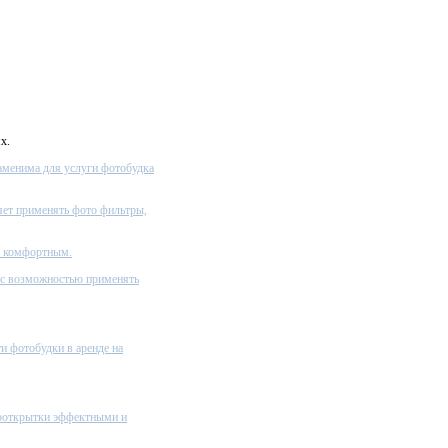
х.
заменима для услуги фотобудка
яет применять фото фильтры,
и комфортным.
 с возможностью применять
и фотобудки в аренде на
тооткрытки эффектными и