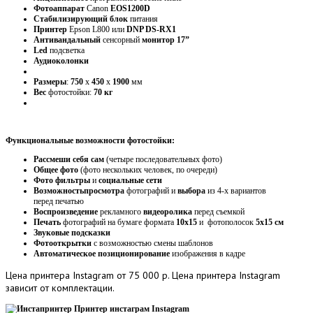
Фотоаппарат
Canon
EOS1200D
Стабилизирующий
блок
питания
Принтер
Epson L800 или
DNP DS-RX1
Антивандальный
сенсорный
монитор 17”
Led
подсветка
Аудиоколонки
Размеры
:
750
х
450
х
1900
мм
Вес
фотостойки:
70 кг
Функциональные возможности фотостойки:
Рассмеши себя сам
(четыре последовательных фото)
Общее фото
(фото нескольких человек, по очереди)
Фото фильтры
и
социальные сети
Возможность
просмотра
фотографий и
выбора
из 4-х вариантов
перед печатью
Воспроизведение
рекламного
видеоролика
перед съемкой
Печать
фотографий на бумаге формата
10х15
и фотополосок
5х15 см
Звуковые подсказки
Фотооткрытки
с возможностью смены шаблонов
Автоматическое позиционирование
изображения в кадре
Цена
принтера Instagram от 75 000 р. Цена принтера Instagram
зависит от комплектации.